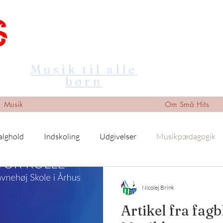
Musik til alle
børn
Musik
Om Små Hits
alghold
Indskoling
Udgivelser
Musikpædagogik
Nicolej Brink
Artikel fra fagb