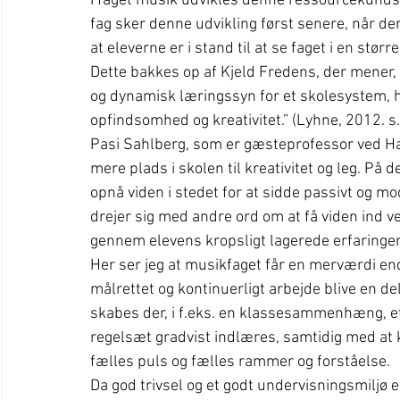
I faget musik udvikles denne ressourcekundska
fag sker denne udvikling først senere, når der 
at eleverne er i stand til at se faget i en s
Dette bakkes op af Kjeld Fredens, der mener, 
og dynamisk læringssyn for et skolesystem, h
opfindsomhed og kreativitet.” (Lyhne, 2012. s.
Pasi Sahlberg, som er gæsteprofessor ved Har
mere plads i skolen til kreativitet og leg. På 
opnå viden i stedet for at sidde passivt og mod
drejer sig med andre ord om at få viden ind ve
gennem elevens kropsligt lagerede erfaringer
Her ser jeg at musikfaget får en merværdi end
målrettet og kontinuerligt arbejde blive en de
skabes der, i f.eks. en klassesammenhæng, e
regelsæt gradvist indlæres, samtidig med at 
fælles puls og fælles rammer og forståelse.
Da god trivsel og et godt undervisningsmiljø e