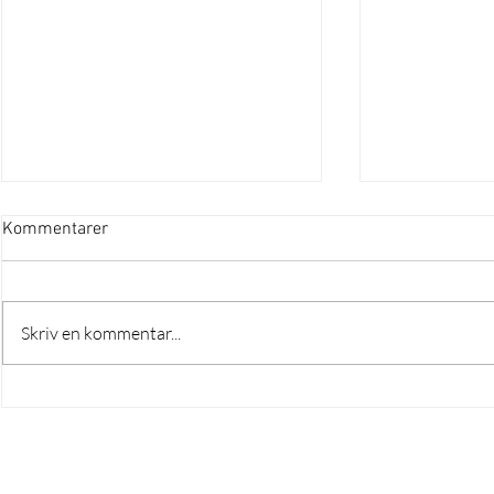
Kommentarer
Skriv en kommentar...
Musik med ku
Artikel fra fagbladet
Musiklæreren