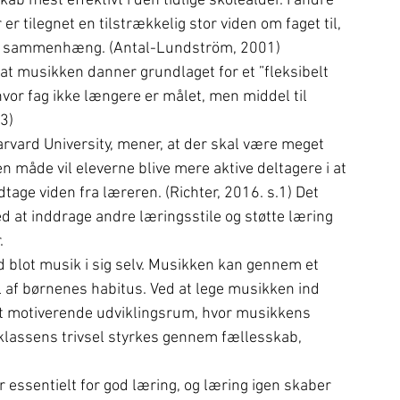
b mest effektivt i den tidlige skolealder. I andre 
er tilegnet en tilstrækkelig stor viden om faget til, 
tørre sammenhæng. (Antal-Lundström, 2001)
at musikken danner grundlaget for et ”fleksibelt 
vor fag ikke længere er målet, men middel til 
3)
vard University, mener, at der skal være meget 
den måde vil eleverne blive mere aktive deltagere i at 
tage viden fra læreren. (Richter, 2016. s.1) Det 
d at inddrage andre læringsstile og støtte læring 
.
 blot musik i sig selv. Musikken kan gennem et 
l af børnenes habitus. Ved at lege musikken ind 
t motiverende udviklingsrum, hvor musikkens 
klassens trivsel styrkes gennem fællesskab, 
r essentielt for god læring, og læring igen skaber 