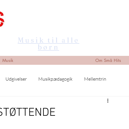
Musik til alle
børn
Musik
Om Små Hits
Udgivelser
Musikpædagogik
Mellemtrin
STØTTENDE