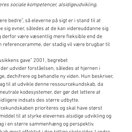
es sociale kompetencer, alsidigeudvikling, 
e bedre”, så eleverne på sigt er i stand til at 
e sig evner, således at de kan videreuddanne sig 
 derfor være væsentlig mere fleksible end de 
n referenceramme, der stadig vil være brugbar til 
usikkens gave” 2001, begrebet 
er udvider forståelsen, således at hjernen i 
ge, dechifrere og behandle ny viden. Hun beskriver, 
g til at udvikle denne ressourcekundskab, da 
neutrale kodesystemer, der gør det lettere at 
tidligere indsats des større udbytte.
cekundskaben prioriteres og skal have størst 
middel til at styrke elevernes alsidige udvikling og 
fag i en større sammenhæng og perspektiv.