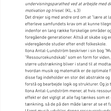
undervisningsparathed ved at arbejde med der
motivation og trivsel.
 (KL. s.3)
Det drejer sig med andre ord om at ”lære at lær
efterleve samfundets krav om at kunne tilegn
indenfor en lang række forskelige områder og
foregående generationer. Altså at skabe sig e
videregående studier efter endt folkeskole.
Ilona Antal-Lundström beskriver i sin bog ”M
”Ressourcekundskab” som en form for viden, d
større udstrækning bliver i stand til at modta
hvordan musik og matematik er de optimale fa
disse fag indeholder en stor del abstrakte og 
forstå og bearbejde logik og strukturer. Og jo 
Ilona Antal-Lundström mener, at hvis ressour
effekt er det vigtigt at alle fag tænkes som et 
tænkning, så de på den måde lærer at se et 