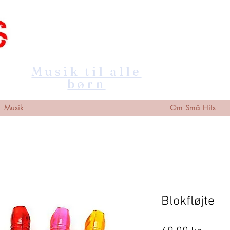
Musik til alle
børn
Musik
Om Små Hits
Blokfløjte