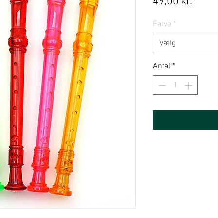
Pris
49,00 kr.
Farve
*
Vælg
Antal
*