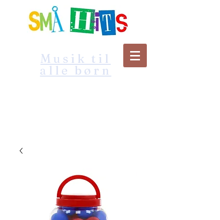
Musik til
alle børn