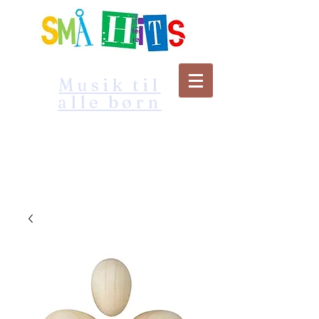
Musik til
alle børn