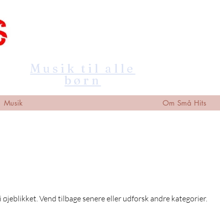
Musik til alle
børn
Musik
Om Små Hits
øjeblikket. Vend tilbage senere eller udforsk andre kategorier.