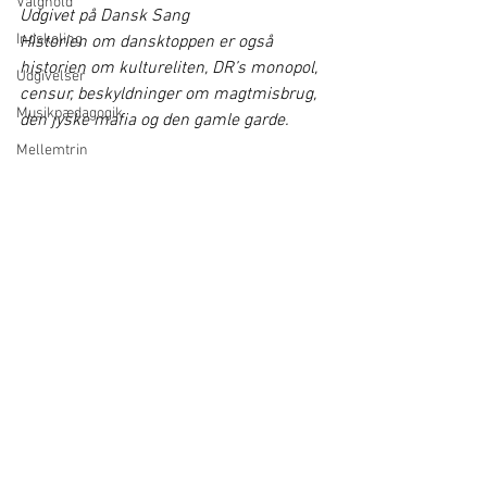
Valghold
Udgivet på Dansk Sang
Indskoling
Historien om dansktoppen er også 
historien om kultureliten, DR’s monopol, 
Udgivelser
censur, beskyldninger om magtmisbrug, 
Musikpædagogik
den jyske mafia og den gamle garde. 
Mellemtrin