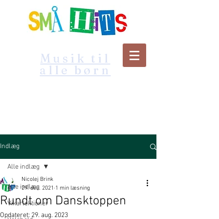
Musik til
alle børn
Indlæg
Alle indlæg
Nicolej Brink
Alle indlæg
29. dec. 2021
1 min læsning
Rundt om Dansktoppen
Vikarlektioner
Opdateret:
29. aug. 2023