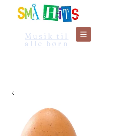
Musik til
alle børn