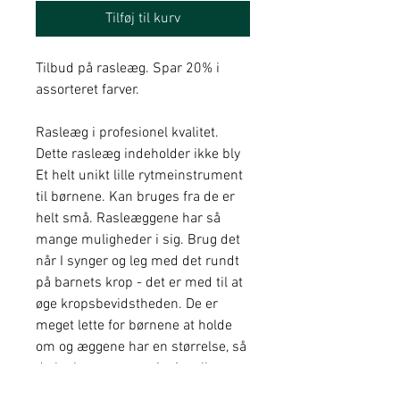
Tilføj til kurv
Tilbud på rasleæg. Spar 20% i
assorteret farver.
Rasleæg i profesionel kvalitet.
Dette rasleæg indeholder ikke bly
Et helt unikt lille rytmeinstrument
til børnene. Kan bruges fra de er
helt små. Rasleæggene har så
mange muligheder i sig. Brug det
når I synger og leg med det rundt
på barnets krop - det er med til at
øge kropsbevidstheden. De er
meget lette for børnene at holde
om og æggene har en størrelse, så
de let kan gemmes i tøjet eller
man kan have dem på hovedet.