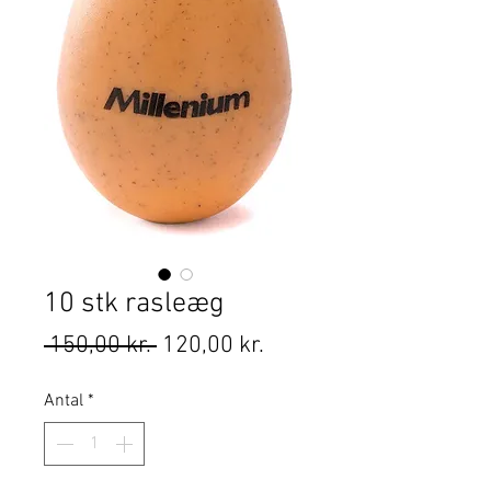
10 stk rasleæg
Regulær
Salgspris
 150,00 kr. 
120,00 kr.
pris
Antal
*