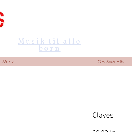
Musik til alle
børn
Musik
Om Små Hits
Claves