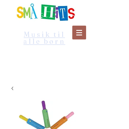
Musik til
alle børn