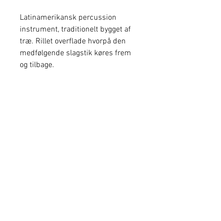
Latinamerikansk percussion
instrument, traditionelt bygget af
træ. Rillet overflade hvorpå den
medfølgende slagstik køres frem
og tilbage.
Små Hits
Nørregårds Allé 3
8362 Hørning