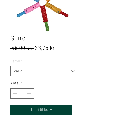
Guiro
Regulær
Salgspris
 45,00 kr. 
33,75 kr.
pris
Farve
*
Antal
*
Tilføj til kurv