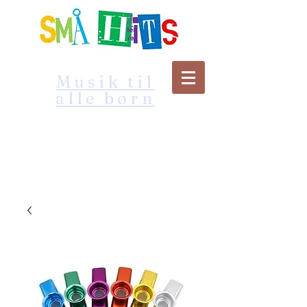
Musik til
alle børn