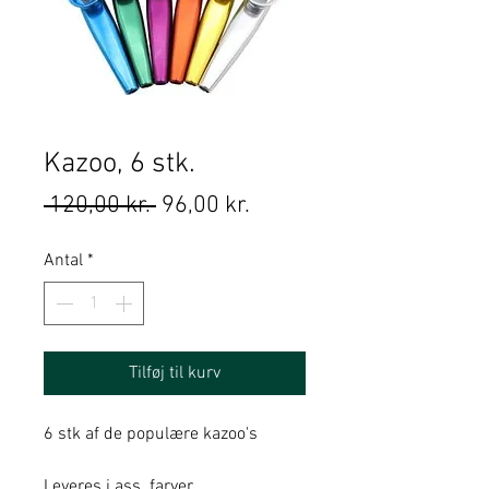
Kazoo, 6 stk.
Regulær
Salgspris
 120,00 kr. 
96,00 kr.
pris
Antal
*
Tilføj til kurv
6 stk af de populære kazoo's
Leveres i ass. farver