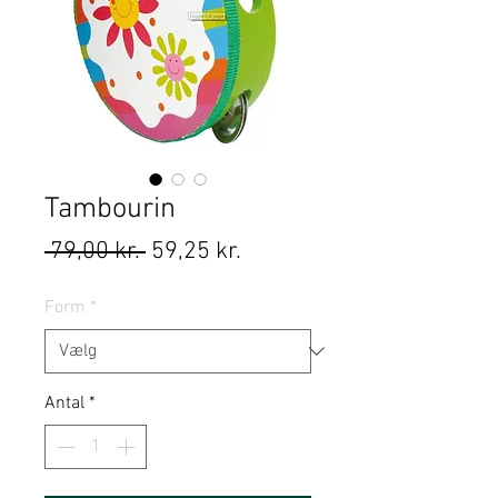
Tambourin
Regulær
Salgspris
 79,00 kr. 
59,25 kr.
pris
Form
*
Antal
*