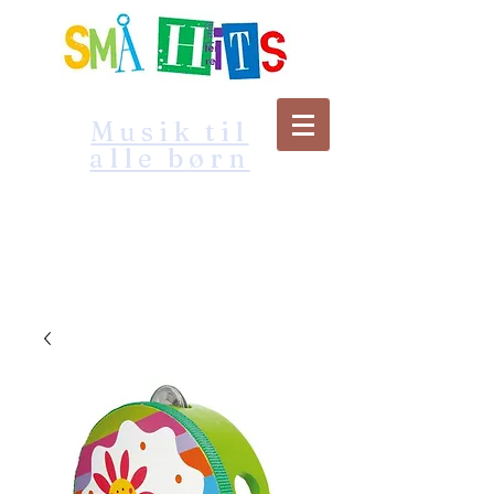
Musik til
alle børn