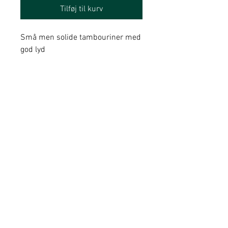
Tilføj til kurv
Små men solide tambouriner med
god lyd
Små Hits
Nørregårds Allé 3
8362 Hørning
CVR nr:
28476485