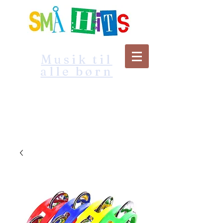
Musik til
alle børn