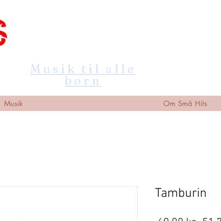
Musik til alle
børn
Musik
Om Små Hits
Tamburin