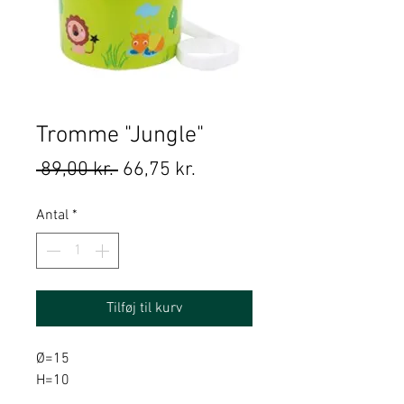
Tromme "Jungle"
Regulær
Salgspris
 89,00 kr. 
66,75 kr.
pris
Antal
*
Tilføj til kurv
Ø=15
H=10