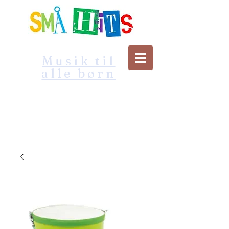
Musik til
alle børn