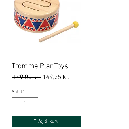
Tromme PlanToys
Regulær
Salgspris
 199,00 kr. 
149,25 kr.
pris
Antal
*
Tilføj til kurv